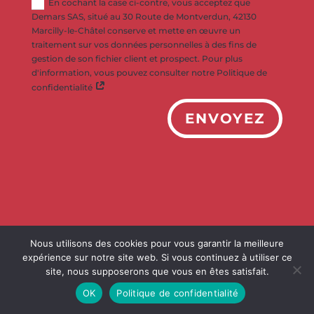
En cochant la case ci-contre, vous acceptez que
Demars SAS, situé au 30 Route de Montverdun, 42130
Marcilly-le-Châtel conserve et mette en œuvre un
traitement sur vos données personnelles à des fins de
gestion de son fichier client et prospect. Pour plus
d'information, vous pouvez consulter notre Politique de
confidentialité
ENVOYEZ
Nous utilisons des cookies pour vous garantir la meilleure
expérience sur notre site web. Si vous continuez à utiliser ce
site, nous supposerons que vous en êtes satisfait.
OK
Politique de confidentialité